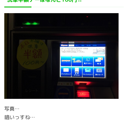
写真…
暗いっすね…