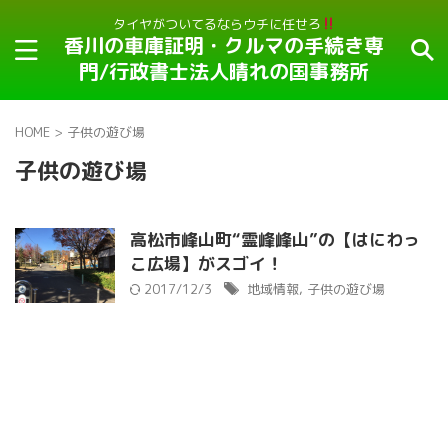
タイヤがついてるならウチに任せろ
香川の車庫証明・クルマの手続き専
門/行政書士法人晴れの国事務所
HOME
>
子供の遊び場
子供の遊び場
高松市峰山町“霊峰峰山”の【はにわっ
こ広場】がスゴイ！
2017/12/3
地域情報
,
子供の遊び場