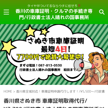
タイヤがついてるならウチに任せろ
香川の車庫証明・クルマの手続き専
門/行政書士法人晴れの国事務所
HOME
>
香川県全域対応！車庫証明申請代行します！/¥5,500〜/行政
香川県さぬき市 車庫証明取得代行/